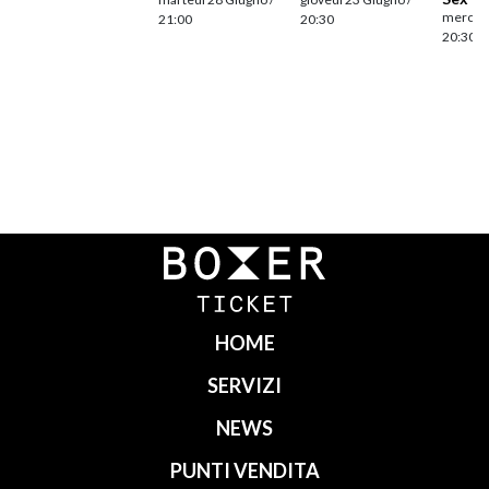
mercole
21:00
20:30
20:30
Navigazione
articoli
HOME
SERVIZI
NEWS
PUNTI VENDITA