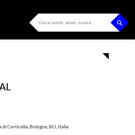
Search
Search Button
for:
VAL
di Corticella, Bologna, BO, Italia