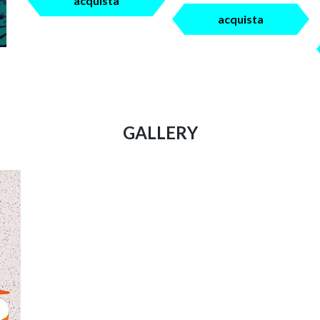
acquista
acquista
GALLERY