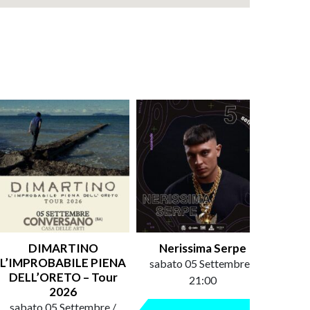
DIMARTINO
Nerissima Serpe
L’IMPROBABILE PIENA
sabato 05 Settembre /
merco
DELL’ORETO – Tour
21:00
2026
sabato 05 Settembre /