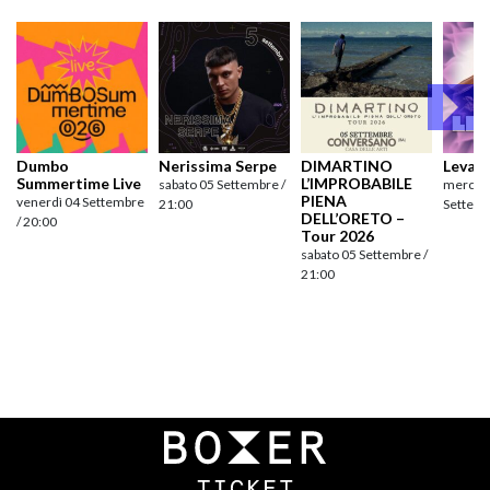
Dumbo
Nerissima Serpe
DIMARTINO
Levan
Summertime Live
L’IMPROBABILE
sabato 05 Settembre /
mercole
PIENA
venerdì 04 Settembre
21:00
Settemb
DELL’ORETO –
/ 20:00
Tour 2026
sabato 05 Settembre /
21:00
Navigazione
articoli