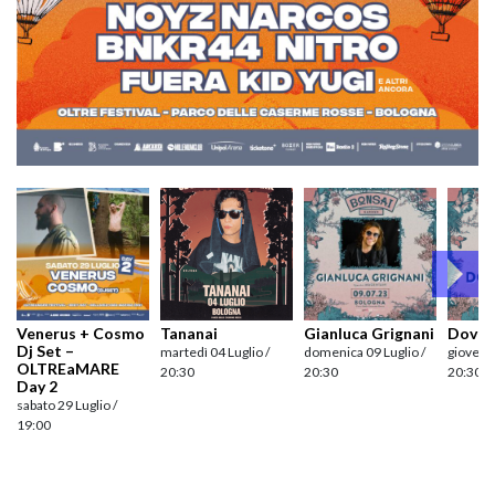
Venerus + Cosmo
Tananai
Gianluca Grignani
Dov’è 
Dj Set –
martedì 04 Luglio /
domenica 09 Luglio /
giovedì 
OLTREaMARE
20:30
20:30
20:30
Day 2
sabato 29 Luglio /
19:00