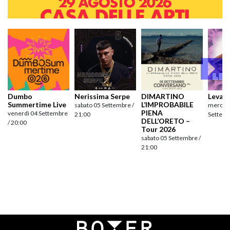
Dumbo
Nerissima Serpe
DIMARTINO
Levan
Summertime Live
L’IMPROBABILE
sabato 05 Settembre /
mercole
PIENA
venerdì 04 Settembre
21:00
Settemb
DELL’ORETO –
/ 20:00
Tour 2026
sabato 05 Settembre /
21:00
Navigazione
articoli