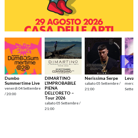
Dumbo
DIMARTINO
Nerissima Serpe
Levan
Summertime Live
L’IMPROBABILE
sabato 05 Settembre /
mercole
PIENA
venerdì 04 Settembre
21:00
Settemb
DELL’ORETO –
/ 20:00
Tour 2026
sabato 05 Settembre /
21:00