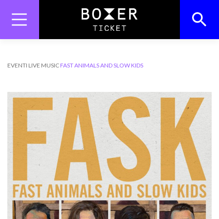
Skip
to
content
Search
Search Button
for:
EVENTI
LIVE MUSIC
FAST ANIMALS AND SLOW KIDS