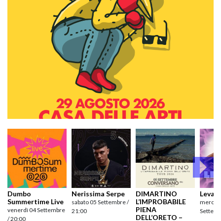
Dumbo
Nerissima Serpe
DIMARTINO
Levan
Summertime Live
L’IMPROBABILE
sabato 05 Settembre /
mercole
PIENA
venerdì 04 Settembre
21:00
Settemb
DELL’ORETO –
/ 20:00