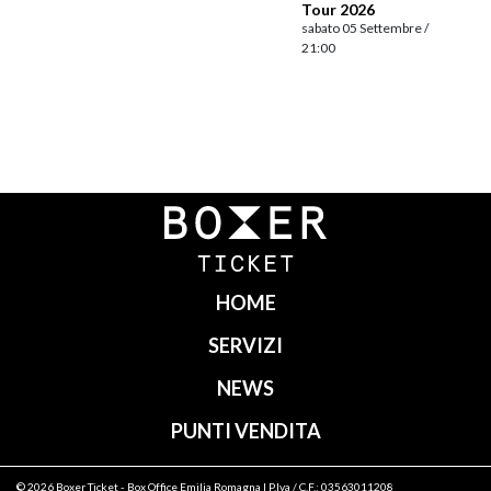
Tour 2026
sabato 05 Settembre /
21:00
Navigazione
articoli
HOME
SERVIZI
NEWS
PUNTI VENDITA
© 2026
Boxer Ticket
- Box Office Emilia Romagna | P.Iva / C.F.: 03563011208