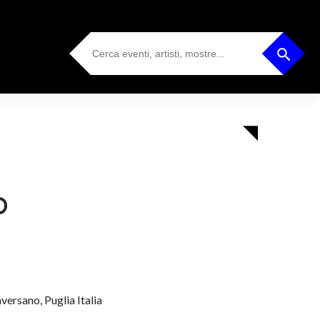
Search
Search Button
for:
O
ersano, Puglia Italia