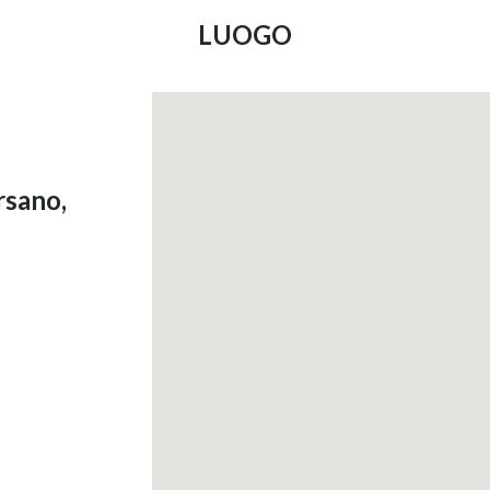
LUOGO
rsano,