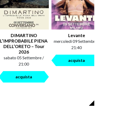
DIMARTINO
Levante
An
L’IMPROBABILE PIENA
mercoledì 09 Settembre /
saba
DELL’ORETO – Tour
21:40
2026
sabato 05 Settembre /
acquista
21:00
acquista