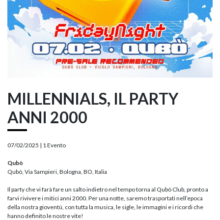
MILLENNIALS, IL PARTY
ANNI 2000
07/02/2025 |
1 Evento
Qubò
Qubò, Via Sampieri, Bologna, BO, Italia
Il party che vi farà fare un salto indietro nel tempo torna al Qubò Club, pronto a
farvi rivivere i mitici anni 2000. Per una notte, saremo trasportati nell’epoca
della nostra gioventù, con tutta la musica, le sigle, le immagini e i ricordi che
hanno definito le nostre vite!