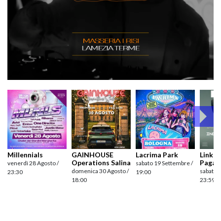
Millennials
GAINHOUSE
Lacrima Park
Link pr
Operations Salina
Pagan
venerdì 28 Agosto /
sabato 19 Settembre /
domenica 30 Agosto /
sabato 
23:30
19:00
18:00
23:59