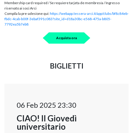
Membership card required / Se requiere tarjeta de membresía / Ingresso
riservato ai soci Arci
Compila la pre-adesione qui:
https://webapp.tessera-arci.it/app/clubs/bf8c84eb-
fbdc-4cab-b00f-3ebaf391c083?site_id=d18a30bc-e568-475a-b805-
7792ea5b7eb8
Acquista ora
BIGLIETTI
06 Feb 2025 23:30
CIAO! Il Giovedì
universitario