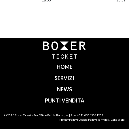
18:00
23:59
Navigazione
articoli
HOME
SERVIZI
NEWS
PUNTI VENDITA
© 2026
Boxer Ticket
- Box Office Emilia Romagna | P.Iva / C.F.: 03563011208
Privacy Policy
|
Cookie Policy
|
Termini & Condizioni