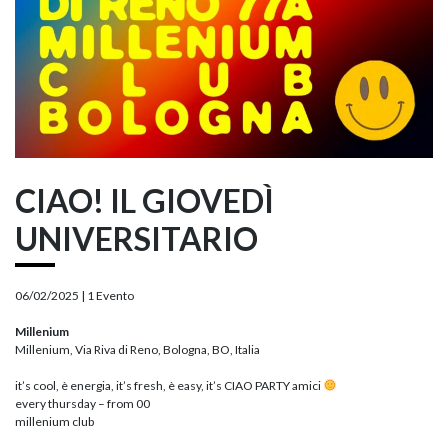
CIAO! IL GIOVEDÌ
UNIVERSITARIO
06/02/2025 |
1 Evento
Millenium
Millenium, Via Riva di Reno, Bologna, BO, Italia
it’s cool, è energia, it’s fresh, è easy, it’s CIAO PARTY amici
every thursday – from 00
millenium club