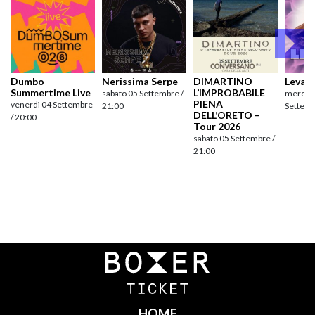
Dumbo
Nerissima Serpe
DIMARTINO
Levan
Summertime Live
L’IMPROBABILE
sabato 05 Settembre /
mercole
PIENA
venerdì 04 Settembre
21:00
Settemb
DELL’ORETO –
/ 20:00
Tour 2026
sabato 05 Settembre /
21:00
Navigazione
articoli
HOME