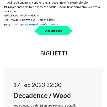
I nuovi soci senza pre-iscrizione NON potranno entrare nel circolo.
☛Il pagamento del titolo d’ingresso costituisce un finanziamento alle attività
del circolo.
PRACTICAL INFORMATION
Red – via del Tipografo, 2 – Bologna, Italy
google maps:
goo.gl/maps/F9mAMFysu2J2
Acquista ora
BIGLIETTI
17 Feb 2023 22:30
Decadence / Wood
Red Bologna, Via del Tipografo, Bologna, BO, Italia