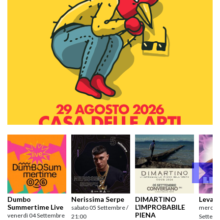
Dumbo
Nerissima Serpe
DIMARTINO
Levan
Summertime Live
L’IMPROBABILE
sabato 05 Settembre /
mercole
PIENA
venerdì 04 Settembre
21:00
Settemb