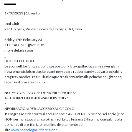
17/02/2023 |
1 Evento
Red Club
Red Bologna, Via del Tipografo, Bologna, BO, Italia
Friday 17th February 23
// DECADENCE||WOOD//
more details soon
_
DOOR SELECTION
be yourself, be fantasy: bondage postpunk latex gothic bizzarre raver glam
newromantic bdsm blackelegant perv bears rubber dandy bodyart rockabilly
drag trav medical real80 burlesque freak bbw animalia peluche enlightened
fetish uniform steampunk
_
NO PHOTOS – NO USE OF MOBILE PHONES!
AUTHORIZED PHOTOGRAPHERS ONLY!
–
NFORMAZIONI PER L’ACCESSO AL CIRCOLO:
☛ L’ingresso è riservato ai soci alle socie ARCO/ENTES: se non sei socio (cioè
NON sei mai stato al circolo) richiedi la tua tessera 24h prima compilando la
domanda di pre-iscrizione online direttamente sul
sito
www.redbologna.it/iscrizione