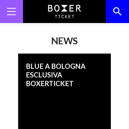
Skip
to
content
Search
Search Button
for:
NEWS
BLUE A BOLOGNA
ESCLUSIVA
BOXERTICKET