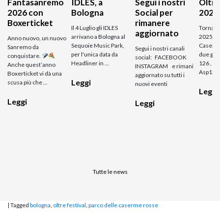
Fantasanremo
IDLES, a
Segui i nostri
Oltre
2026 con
Bologna
Social per
2025
Boxerticket
rimanere
Il 4 Luglio gli IDLES
Torna Ol
aggiornato
arrivano a Bologna al
2025, su
Anno nuovo, un nuovo
Sequoie Music Park,
Caserm
Sanremo da
Segui i nostri canali
per l'unica data da
due gio
conquistare.
social: FACEBOOK
Headliner in ...
126 , B
Anche quest’anno
INSTAGRAM e rimani
Asp126, 
Boxerticket vi dà una
aggiornato su tutti i
Leggi
scusa più che ...
nuovi eventi
Leggi
Leggi
Leggi
Tutte le news
|
Tagged
bologna
,
oltre festival
,
parco delle caserme rosse