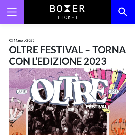
Skip
to
content
Search
Search Button
for:
05 Maggio 2023
OLTRE FESTIVAL – TORNA
CON L’EDIZIONE 2023