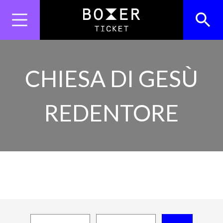
Skip
to
content
Search
Search Button
for:
CHIESA DI GESÙ
REDENTORE