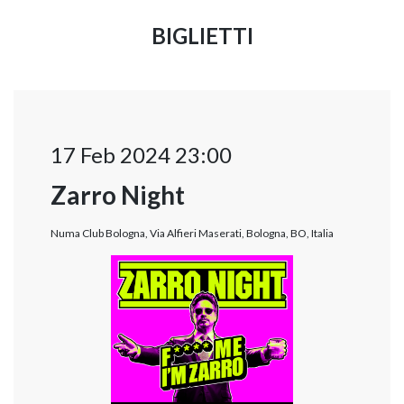
BIGLIETTI
17 Feb 2024 23:00
Zarro Night
Numa Club Bologna, Via Alfieri Maserati, Bologna, BO, Italia