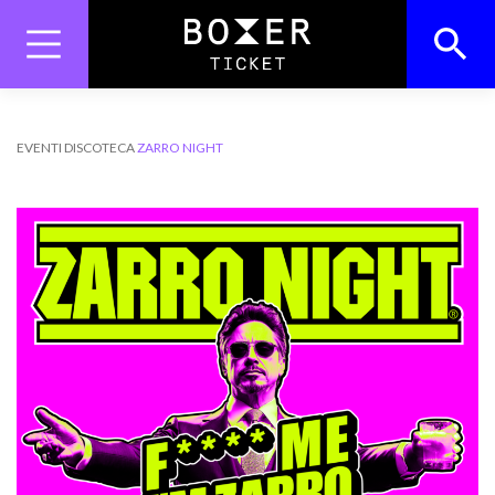
Skip
to
content
Search
Search Button
for:
EVENTI
DISCOTECA
ZARRO NIGHT