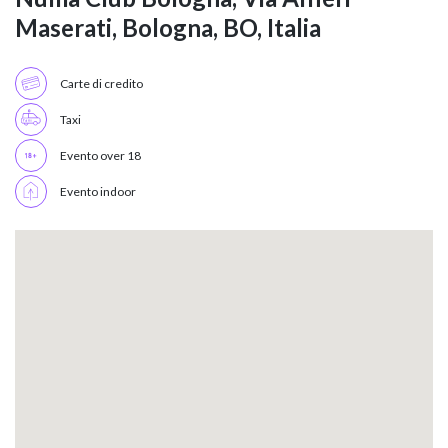
Maserati, Bologna, BO, Italia
Carte di credito
Taxi
Evento over 18
Evento indoor