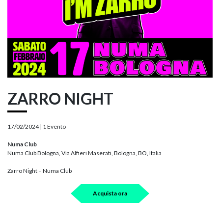
ZARRO NIGHT
17/02/2024 |
1 Evento
Numa Club
Numa Club Bologna, Via Alfieri Maserati, Bologna, BO, Italia
Zarro Night – Numa Club
Acquista ora