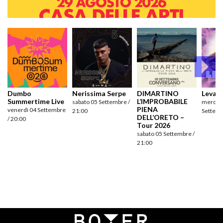
Dumbo
Nerissima Serpe
DIMARTINO
Levan
Summertime Live
L’IMPROBABILE
sabato 05 Settembre /
mercole
PIENA
venerdì 04 Settembre
21:00
Settemb
DELL’ORETO –
/ 20:00
Tour 2026
sabato 05 Settembre /
21:00
Navigazione
articoli