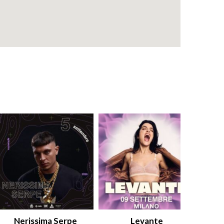
Nerissima Serpe
Levante
An