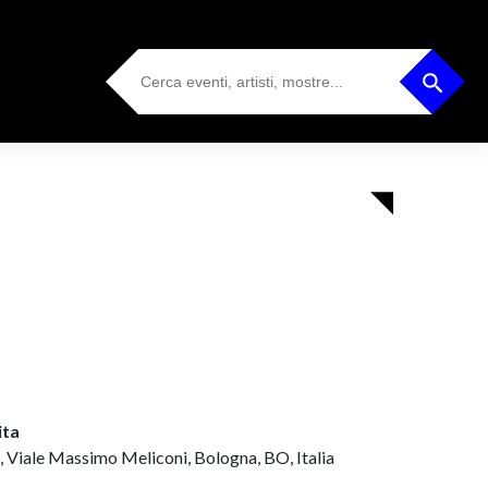
Search
Search Button
for:
ita
, Viale Massimo Meliconi, Bologna, BO, Italia