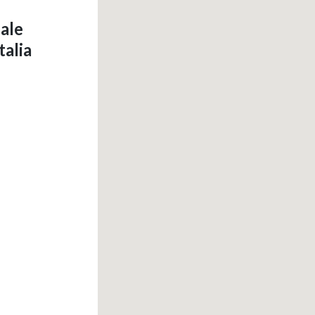
iale
talia