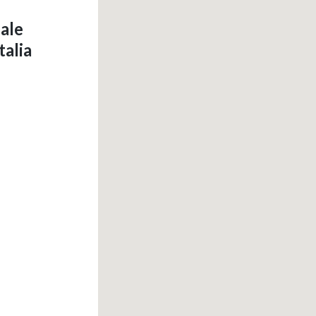
iale
talia