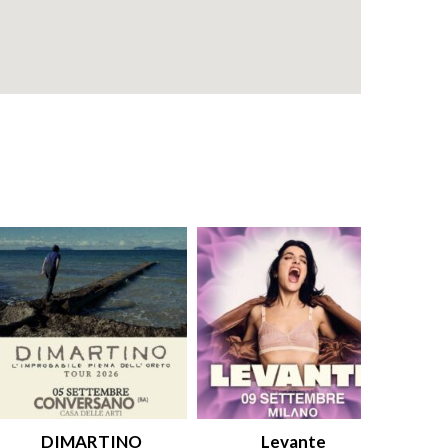
DIMARTINO
Levante
An