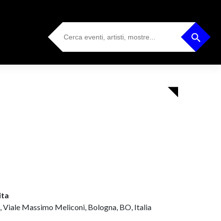
Search
Search Button
for:
ita
, Viale Massimo Meliconi, Bologna, BO, Italia