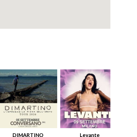
DIMARTINO
Levante
An