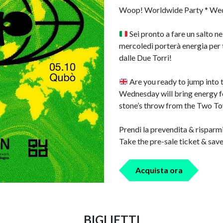
Woop! Worldwide Party * We
Sei pronto a fare un salto 
mercoledì porterà energia per t
dalle Due Torri!
Are you ready to jump into
Wednesday will bring energy fo
stone’s throw from the Two T
Prendi la prevendita & risparm
Take the pre-sale ticket & sa
Acquista ora
BIGLIETTI