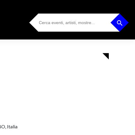
Search
Search Button
for:
O, Italia