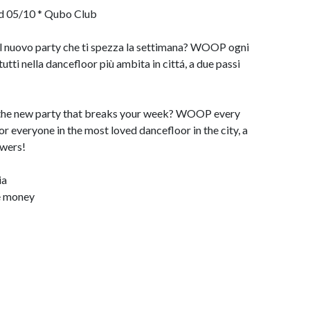
d 05/10 * Qubo Club
nel nuovo party che ti spezza la settimana? WOOP ogni
utti nella dancefloor più ambita in cittá, a due passi
 the new party that breaks your week? WOOP every
r everyone in the most loved dancefloor in the city, a
owers!
ia
ve money