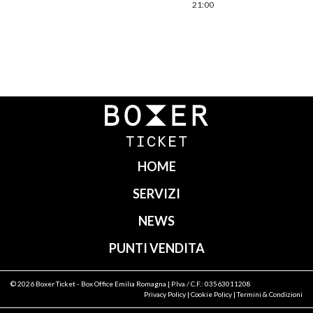
21:00
Navigazione
articoli
HOME
SERVIZI
NEWS
PUNTI VENDITA
© 2026
Boxer Ticket
- Box Office Emilia Romagna | P.Iva / C.F.: 03563011208
Privacy Policy
|
Cookie Policy
|
Termini & Condizioni