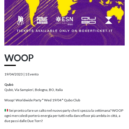
WOOP
19/04/2023 |
1 Evento
Qubò
Qubò, Via Sampieri, Bologna, BO, Italia
Woop! Worldwide Party * Wed 19/04 * Qubo Club
Sei pronto a fare un salto nel nuovo party che ti spezza la settimana? WOOP
ogni mercoledì porterà energia per tutti nella dancefloor più ambita in cittá, a
due passi dalle Due Torri!