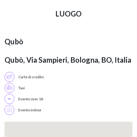
LUOGO
Qubò
Qubò, Via Sampieri, Bologna, BO, Italia
Carte di credito
Taxi
Evento over 18
Evento indoor