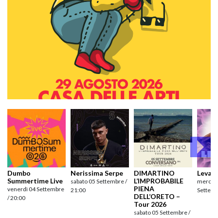
Dumbo
Nerissima Serpe
DIMARTINO
Levan
Summertime Live
L’IMPROBABILE
sabato 05 Settembre /
mercole
PIENA
venerdì 04 Settembre
21:00
Settemb
DELL’ORETO –
/ 20:00
Tour 2026
sabato 05 Settembre /