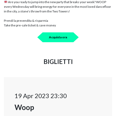
Are you ready to jump into the new party that breaks your week? WOOP
every Wednesday will bring energy for everyone in the most loved dancefloor
in the city, a stone’s throw from the Two Towers!
Prendi la prevendita & risparmia
Take the pre-sale ticket & save money
Acquista ora
BIGLIETTI
19 Apr 2023 23:30
Woop