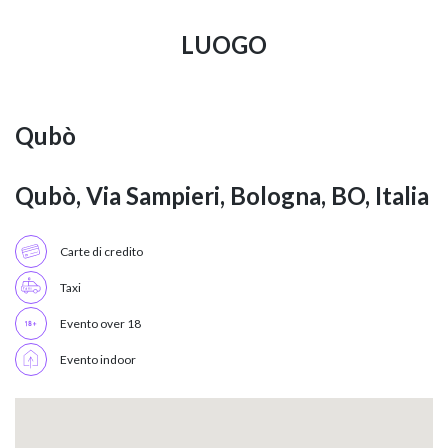
LUOGO
Qubò
Qubò, Via Sampieri, Bologna, BO, Italia
Carte di credito
Taxi
Evento over 18
Evento indoor