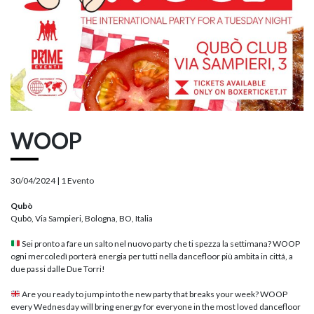
WOOP
30/04/2024 |
1 Evento
Qubò
Qubò, Via Sampieri, Bologna, BO, Italia
Sei pronto a fare un salto nel nuovo party che ti spezza la settimana? WOOP
ogni mercoledì porterà energia per tutti nella dancefloor più ambita in cittá, a
due passi dalle Due Torri!
Are you ready to jump into the new party that breaks your week? WOOP
every Wednesday will bring energy for everyone in the most loved dancefloor