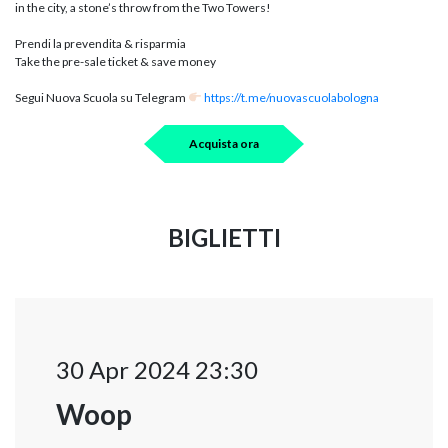
in the city, a stone’s throw from the Two Towers!
Prendi la prevendita & risparmia
Take the pre-sale ticket & save money
Segui Nuova Scuola su Telegram
https://t.me/nuovascuolabologna
Acquista ora
BIGLIETTI
30 Apr 2024 23:30
Woop