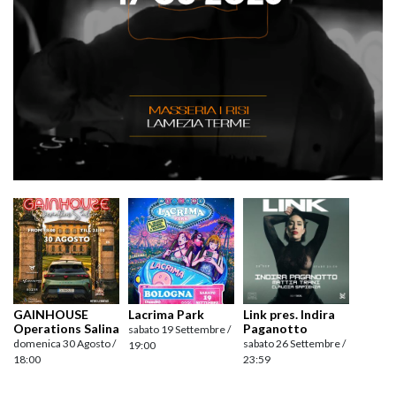
GAINHOUSE
Lacrima Park
Link pres. Indira
Operations Salina
Paganotto
sabato 19 Settembre /
domenica 30 Agosto /
sabato 26 Settembre /
19:00
18:00
23:59