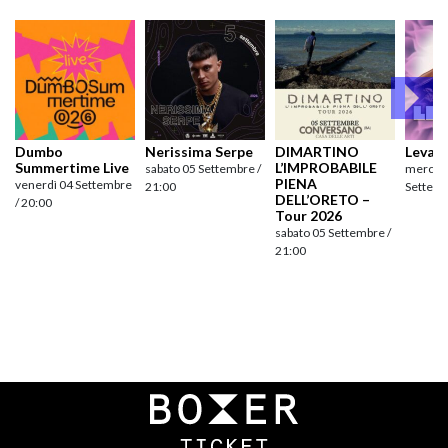
Dumbo
Nerissima Serpe
DIMARTINO
Levan
Summertime Live
L’IMPROBABILE
sabato 05 Settembre /
mercole
PIENA
venerdì 04 Settembre
21:00
Settemb
DELL’ORETO –
/ 20:00
Tour 2026
sabato 05 Settembre /
21:00
Navigazione
articoli