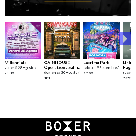
Millennials
GAINHOUSE
Lacrima Park
Link pr
Operations Salina
Pagan
venerdì 28 Agosto /
sabato 19 Settembre /
domenica 30 Agosto /
sabato 
23:30
19:00
18:00
23:59
Navigazione
articoli