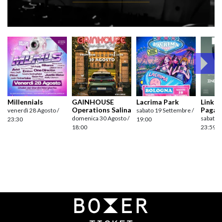
Millennials
GAINHOUSE
Lacrima Park
Link pr
Operations Salina
Pagan
venerdì 28 Agosto /
sabato 19 Settembre /
domenica 30 Agosto /
sabato 
23:30
19:00
18:00
23:59
Navigazione
articoli