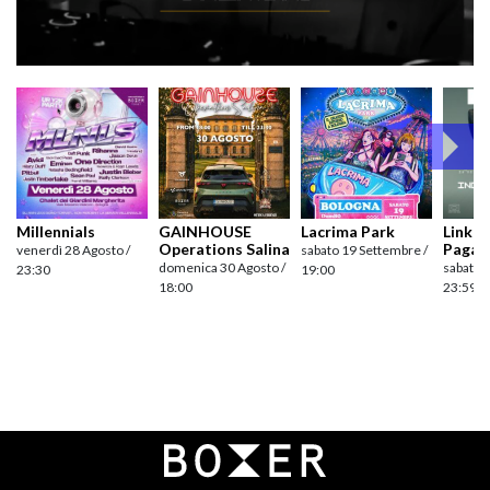
Millennials
GAINHOUSE
Lacrima Park
Link pr
Operations Salina
Pagan
venerdì 28 Agosto /
sabato 19 Settembre /
domenica 30 Agosto /
sabato 
23:30
19:00
18:00
23:59
Navigazione
articoli