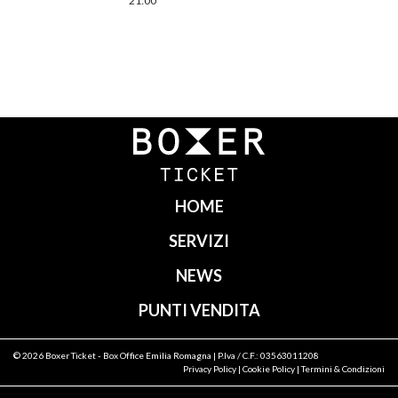
21:00
Navigazione
articoli
HOME
SERVIZI
NEWS
PUNTI VENDITA
© 2026
Boxer Ticket
- Box Office Emilia Romagna | P.Iva / C.F.: 03563011208
Privacy Policy
|
Cookie Policy
|
Termini & Condizioni