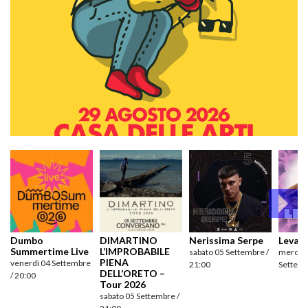
Dumbo
DIMARTINO
Nerissima Serpe
Levan
Summertime Live
L’IMPROBABILE
sabato 05 Settembre /
mercole
PIENA
venerdì 04 Settembre
21:00
Settemb
DELL’ORETO –
/ 20:00
Tour 2026
sabato 05 Settembre /