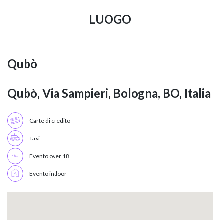
LUOGO
Qubò
Qubò, Via Sampieri, Bologna, BO, Italia
Carte di credito
Taxi
Evento over 18
Evento indoor