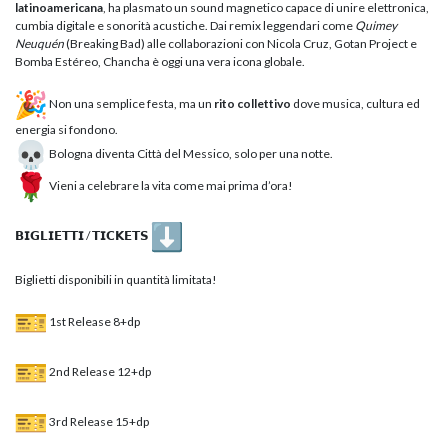
latinoamericana
, ha plasmato un sound magnetico capace di unire elettronica,
cumbia digitale e sonorità acustiche. Dai remix leggendari come
Quimey
Neuquén
(Breaking Bad) alle collaborazioni con Nicola Cruz, Gotan Project e
Bomba Estéreo, Chancha è oggi una vera icona globale.
Non una semplice festa, ma un
rito collettivo
dove musica, cultura ed
energia si fondono.
Bologna diventa Città del Messico, solo per una notte.
Vieni a celebrare la vita come mai prima d’ora!
𝗕𝗜𝗚𝗟𝗜𝗘𝗧𝗧𝗜 / 𝗧𝗜𝗖𝗞𝗘𝗧𝗦
Biglietti disponibili in quantità limitata!
1st Release 8+dp
2nd Release 12+dp
3rd Release 15+dp