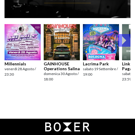
Millennials
GAINHOUSE
Lacrima Park
Link pr
Operations Salina
Pagan
venerdì 28 Agosto /
sabato 19 Settembre /
domenica 30 Agosto /
sabato 
23:30
19:00
18:00
23:59
Navigazione
articoli