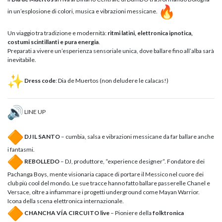
in un’esplosione di colori, musica e vibrazioni messicane.
Un viaggio tra tradizione e modernità:
ritmi latini, elettronica ipnotica,
costumi scintillanti e pura energia
.
Preparati a vivere un’esperienza sensoriale unica, dove ballare fino all’alba sarà
inevitabile.
Dress code
: Dia de Muertos (non deludere le calacas!)
LINE UP
DJ IL SANTO
– cumbia, salsa e vibrazioni messicane da far ballare anche
i fantasmi.
REBOLLEDO
– DJ, produttore, “experience designer”. Fondatore dei
Pachanga Boys, mente visionaria capace di portare il Messico nel cuore dei
club più cool del mondo. Le sue tracce hanno fatto ballare passerelle Chanel e
Versace, oltre a infiammare i progetti underground come Mayan Warrior.
Icona della scena elettronica internazionale.
CHANCHA VÍA CIRCUITO live
– Pioniere della
folktronica