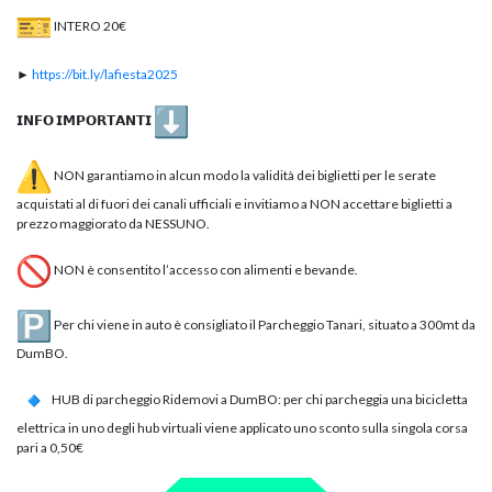
INTERO 20€
►
https://bit.ly/lafiesta2025
𝗜𝗡𝗙𝗢 𝗜𝗠𝗣𝗢𝗥𝗧𝗔𝗡𝗧𝗜
NON garantiamo in alcun modo la validità dei biglietti per le serate
acquistati al di fuori dei canali ufficiali e invitiamo a NON accettare biglietti a
prezzo maggiorato da NESSUNO.
NON è consentito l’accesso con alimenti e bevande.
Per chi viene in auto è consigliato il Parcheggio Tanari, situato a 300mt da
DumBO.
HUB di parcheggio Ridemovi a DumBO: per chi parcheggia una bicicletta
elettrica in uno degli hub virtuali viene applicato uno sconto sulla singola corsa
pari a 0,50€