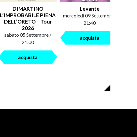
DIMARTINO
Levante
An
L’IMPROBABILE PIENA
mercoledì 09 Settembre /
saba
DELL’ORETO – Tour
21:40
2026
sabato 05 Settembre /
acquista
21:00
acquista