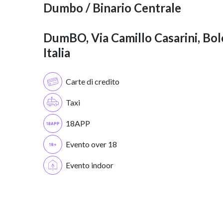
Dumbo / Binario Centrale
DumBO, Via Camillo Casarini, Bol
Italia
Carte di credito
Taxi
18APP
Evento over 18
Evento indoor