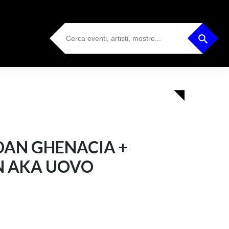
Search
Search Button
for:
DAN GHENACIA +
 AKA UOVO