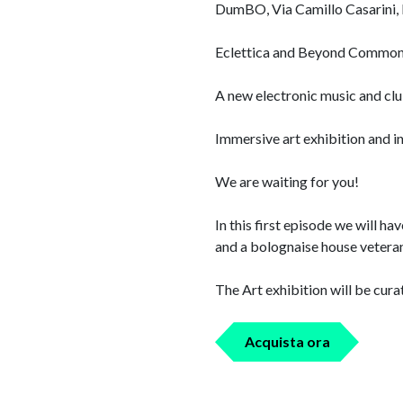
DumBO, Via Camillo Casarini, 
Eclettica and Beyond Common 
A new electronic music and cl
Immersive art exhibition and i
We are waiting for you!
In this first episode we will h
and a bolognaise house vete
The Art exhibition will be cu
Acquista ora