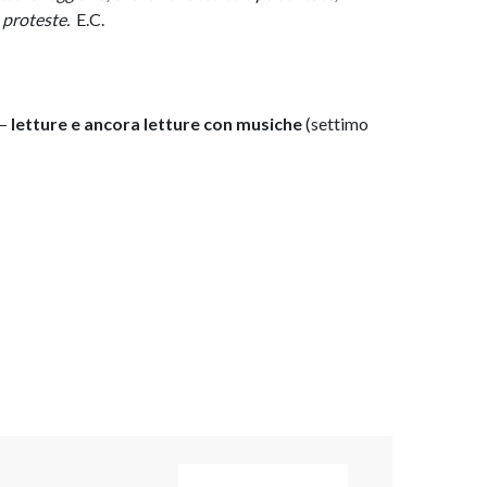
 proteste.
E.C.
–
letture e ancora letture con musiche
(settimo