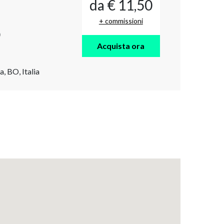
da € 11,50
+ commissioni
O
Acquista ora
, BO, Italia