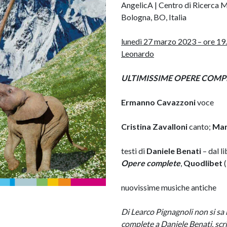
AngelicA | Centro di Ricerca M
Bologna, BO, Italia
lunedì 27 marzo 2023
– ore 19
Leonardo
ULTIMISSIME OPERE COMP
Ermanno Cavazzoni
voce
Cristina Zavalloni
canto;
Man
testi di
Daniele Benati
– dal l
Opere complete
,
Quodlibet
nuovissime musiche antiche
Di Learco Pignagnoli non si sa 
complete a Daniele Benati, scri