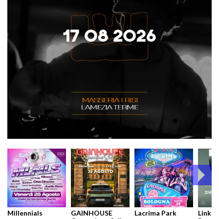
Millennials
GAINHOUSE
Lacrima Park
Link pr