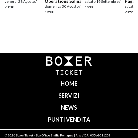
Operations Salina
Pagan
venerdì 28 Agosto /
sabato 19 Settembre /
domenica 30 Agosto /
sabato 
23:30
19:00
18:00
23:59
Navigazione
articoli
HOME
SERVIZI
NEWS
PUNTI VENDITA
© 2026
Boxer Ticket
- Box Office Emilia Romagna | P.Iva / C.F.: 03563011208