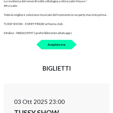
La residenza del venerdì notte a Bologna a ritmo Latin House /
Afro-Latin
Tutta la migliore selezione musicale del momento in un party mai visto prima :
TUSSY SHOW – EVERY FRIDAY at Numa club
Infoline : 3883619597 ( preferibilmente whatsapp )
Acquista ora
BIGLIETTI
03 Ott 2025 23:00
TUSSY SHOW