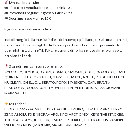
Dj-set: This is Indie
🎟 Ridotto prevendita: ingresso + drink 10 €
🎟 Prevendita regular: ingresso + drink 12 €
🎟 Door: ingresso + drink 15 €
Ingresso riservato ai soci Arci
Tutto il meglio della musica indie e del nuovo pop italiano, da Calcutta a Tananai,
da Lazza a Liberato, dagli Arctic Monkeys ai Franz Ferdinand, passando da
quelle hit Instagram e Tik Tok che ognuno di noi ha sentito almeno una volta
scrollando i social.
5 ore di musica in cui suoneremo:
CALCUTTA, BLANCO, RKOMI, COSMO, MADAME, COEZ, PSICOLOGI, FRAH
QUINTALE, THEGIORNALISTI, GAZZELLE, MACE, ARIETE, PINGUINI TATTICI
NUCLEARI, CHIELLO, LIBERATO, POP X, MYSS KETA, CARL BRAVE x
FRANCO126, COMA COSE, LA RAPPRESENTANTE DI LISTA, SANGIOVANNI,
MARA SATTEI
Ma anche:
ELODIE E MARRACASH, FEDEZ E ACHILLE LAURO, ELISA E TIZIANO FERRO,
ZERO ASSOLUTO E NEGRAMARO, E POI ARCTIC MONKEYS, THE STROKES,
THE BLACK KEYS, JET, BLUR, FRANZ FERDINAND, THE FRATELLIS, VAMPIRE
WEEKEND, MUSE, PHOENIX, MGMT, TAME IMPALA