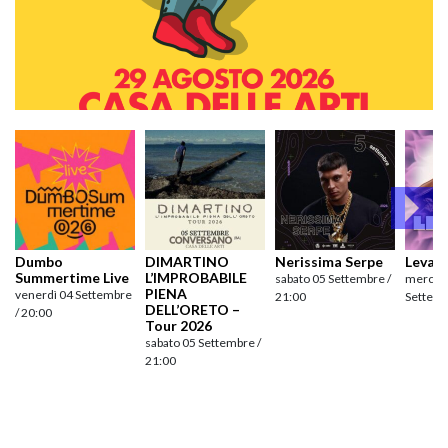
Dumbo
DIMARTINO
Nerissima Serpe
Levan
Summertime Live
L’IMPROBABILE
sabato 05 Settembre /
mercole
PIENA
venerdì 04 Settembre
21:00
Settemb
DELL’ORETO –
/ 20:00
Tour 2026
sabato 05 Settembre /
21:00