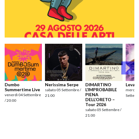
Dumbo
Nerissima Serpe
DIMARTINO
Levan
Summertime Live
L’IMPROBABILE
sabato 05 Settembre /
mercole
PIENA
venerdì 04 Settembre
21:00
Settemb
DELL’ORETO –
/ 20:00
Tour 2026
sabato 05 Settembre /
21:00