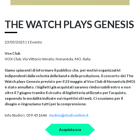
THE WATCH PLAYS GENESIS
23/05/2025 |
1 Evento
Vox Club
VOX Club, Via Vittorio Veneto, Nonantola, MO, Italia
Siamo spiacenti di informare il pubblico che, per motivi organizzativi
indipendenti dalla volontà della band e della produzione, il concerto dei The
Watch plays Genesis previsto per il 23 maggio al Vox Club di Nonantola (MO)
è stato annullato. I biglietti già acquistati saranno rimborsabili entro e non
oltre il 7 giugno tramite il circuito di biglietteria utilizzato per l’acquisto,
seguendo le modalità indicate sui rispettivi siti web. Ci scusiamo per il
disagio e ringraziamo tutti per la comprensione.
Info Studio’s 059.451646
studios@studisonline.it
Acquista ora