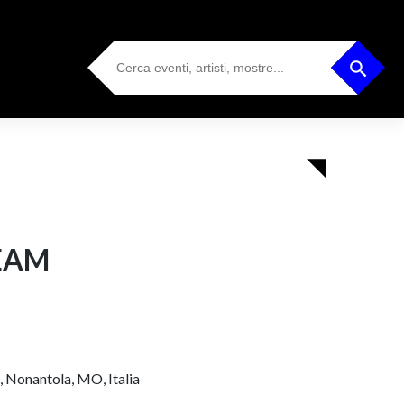
Search
Search Button
for:
EAM
, Nonantola, MO, Italia