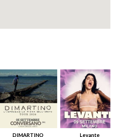
DIMARTINO
Levante
An