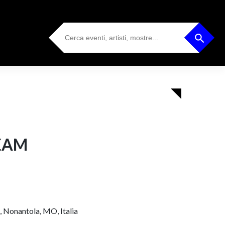
Search
Search Button
for:
EAM
, Nonantola, MO, Italia