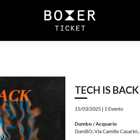
TECH IS BACK
15/03/2025 |
1 Evento
Dumbo / Acquario
DumBO, Via Camillo Casarini, 