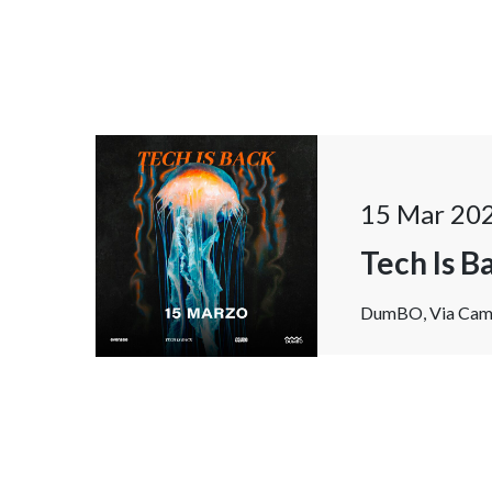
15 Mar 20
Tech Is B
DumBO, Via Camill