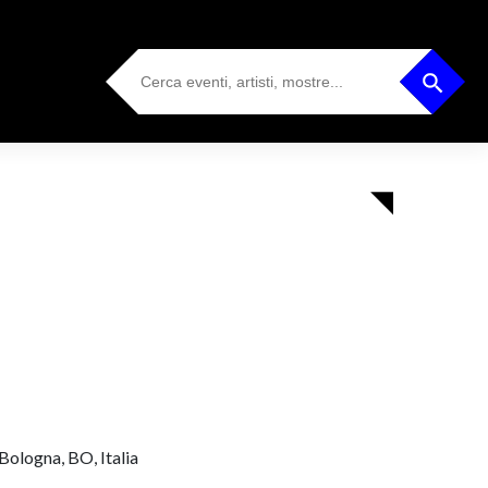
Search
Search Button
for:
Bologna, BO, Italia