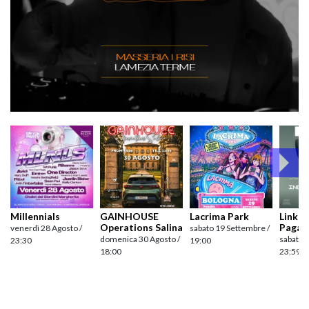
Millennials
GAINHOUSE
Lacrima Park
Link pr
Operations Salina
Pagan
venerdì 28 Agosto /
sabato 19 Settembre /
domenica 30 Agosto /
sabato 
23:30
19:00
18:00
23:59