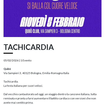
TACHICARDIA
05/02/2026 |
1 Evento
Qubò
Via Sampieri 3, 40125 Bologna, Emilia-Romagna Italia
Tachicardia.
La festa italiana per cuori veloci.
Dal vecchio cantautorato ad oggi, un viaggio dentro la canzone italiana, tutta
remixata e pronta a farvi aumentare il battito cardiaco con versioni che non
avete mai sentito prima.