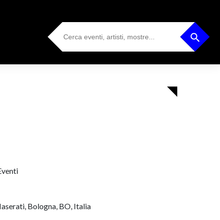
Search
Search Button
for:
Eventi
aserati, Bologna, BO, Italia