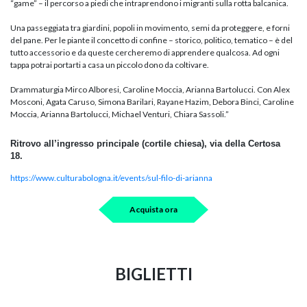
“game” – il percorso a piedi che intraprendono i migranti sulla rotta balcanica.
Una passeggiata tra giardini, popoli in movimento, semi da proteggere, e forni
del pane. Per le piante il concetto di confine – storico, politico, tematico – è del
tutto accessorio e da queste cercheremo di apprendere qualcosa. Ad ogni
tappa potrai portarti a casa un piccolo dono da coltivare.
Drammaturgia Mirco Alboresi, Caroline Moccia, Arianna Bartolucci. Con Alex
Mosconi, Agata Caruso, Simona Barilari, Rayane Hazim, Debora Binci, Caroline
Moccia, Arianna Bartolucci, Michael Venturi, Chiara Sassoli.”
Ritrovo all’ingresso principale (cortile chiesa), via della Certosa
18.
https://www.culturabologna.it/events/sul-filo-di-arianna
Acquista ora
BIGLIETTI