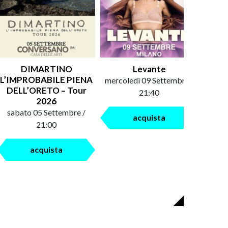
DIMARTINO
Levante
An
L’IMPROBABILE PIENA
mercoledì 09 Settembre /
saba
DELL’ORETO – Tour
21:40
2026
sabato 05 Settembre /
acquista
21:00
acquista