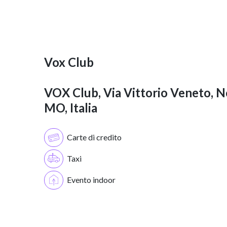
Vox Club
VOX Club, Via Vittorio Veneto, N
MO, Italia
Carte di credito
Taxi
Evento indoor