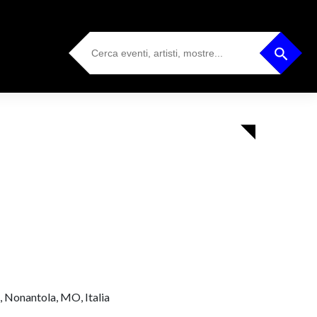
Search
Search Button
for:
, Nonantola, MO, Italia