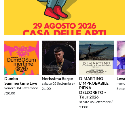
Dumbo
Nerissima Serpe
DIMARTINO
Levan
Summertime Live
L’IMPROBABILE
sabato 05 Settembre /
mercole
PIENA
venerdì 04 Settembre
21:00
Settemb
DELL’ORETO –
/ 20:00
Tour 2026
sabato 05 Settembre /
21:00