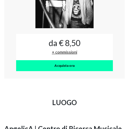
da € 8,50
+ commissioni
Acquista ora
LUOGO
AngelicA | Centro di Ricerca Musicale