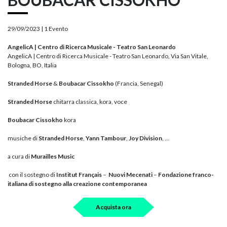
29/09/2023 |
1 Evento
AngelicA | Centro di Ricerca Musicale - Teatro San Leonardo
AngelicA | Centro di Ricerca Musicale - Teatro San Leonardo, Via San Vitale,
Bologna, BO, Italia
Stranded Horse
&
Boubacar Cissokho
(Francia, Senegal)
Stranded Horse
chitarra classica, kora, voce
Boubacar Cissokho
kora
musiche di
Stranded Horse
,
Yann Tambour
,
Joy Division
, …
a cura di
Murailles Music
con il sostegno di
Institut Français
–
Nuovi Mecenati
–
Fondazione franco-
italiana di sostegno alla creazione contemporanea
Acquista ora