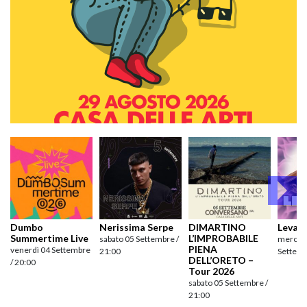
Dumbo
Nerissima Serpe
DIMARTINO
Levan
Summertime Live
L’IMPROBABILE
sabato 05 Settembre /
mercole
PIENA
venerdì 04 Settembre
21:00
Settemb
DELL’ORETO –
/ 20:00
Tour 2026
sabato 05 Settembre /
21:00