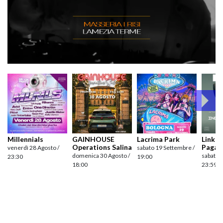
Millennials
GAINHOUSE
Lacrima Park
Link pr
Operations Salina
Pagan
venerdì 28 Agosto /
sabato 19 Settembre /
domenica 30 Agosto /
sabato 
23:30
19:00
18:00
23:59