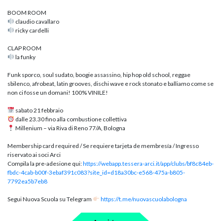
BOOM ROOM
claudio cavallaro
ricky cardelli
CLAP ROOM
la funky
Funk sporco, soul sudato, boogie assassino, hip hop old school, reggae
sbilenco, afrobeat, latin grooves, dischi wave e rock stonato e balliamo come se
non ci fosse un domani! 100% VINILE!
sabato 21 febbraio
dalle 23.30 fino alla combustione collettiva
Millenium – via Riva di Reno 77/A, Bologna
Membership card required / Se requiere tarjeta de membresía / Ingresso
riservato ai soci Arci
Compila la pre-adesione qui:
https://webapp.tessera-arci.it/app/clubs/bf8c84eb-
fbdc-4cab-b00f-3ebaf391c083?site_id=d18a30bc-e568-475a-b805-
7792ea5b7eb8
Segui Nuova Scuola su Telegram
https://t.me/nuovascuolabologna