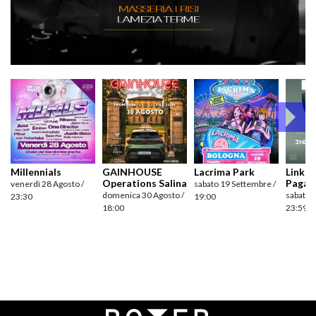
Millennials
GAINHOUSE
Lacrima Park
Link pr
Operations Salina
Pagan
venerdì 28 Agosto /
sabato 19 Settembre /
domenica 30 Agosto /
sabato 
23:30
19:00
18:00
23:59
Navigazione