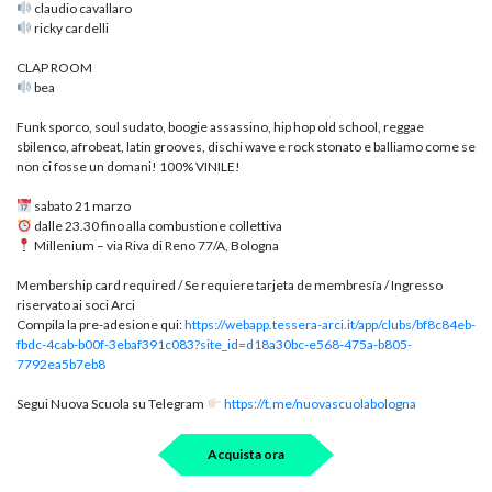
claudio cavallaro
ricky cardelli
CLAP ROOM
bea
Funk sporco, soul sudato, boogie assassino, hip hop old school, reggae
sbilenco, afrobeat, latin grooves, dischi wave e rock stonato e balliamo come se
non ci fosse un domani! 100% VINILE!
sabato 21 marzo
dalle 23.30 fino alla combustione collettiva
Millenium – via Riva di Reno 77/A, Bologna
Membership card required / Se requiere tarjeta de membresía / Ingresso
riservato ai soci Arci
Compila la pre-adesione qui:
https://webapp.tessera-arci.it/app/clubs/bf8c84eb-
fbdc-4cab-b00f-3ebaf391c083?site_id=d18a30bc-e568-475a-b805-
7792ea5b7eb8
Segui Nuova Scuola su Telegram
https://t.me/nuovascuolabologna
Acquista ora