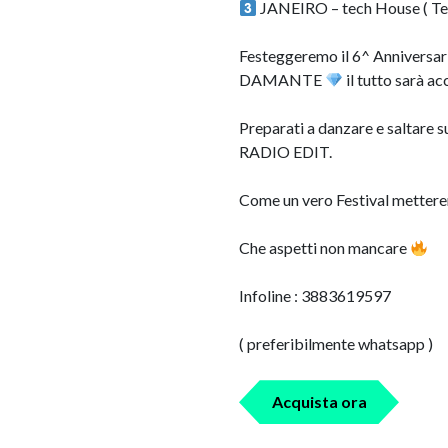
JANEIRO – tech House ( Ter
Festeggeremo il 6^ Anniversa
DAMANTE
il tutto sarà a
Preparati a danzare e saltare 
RADIO EDIT.
Come un vero Festival metterem
Che aspetti non mancare
Infoline : 3883619597
( preferibilmente whatsapp )
Acquista ora