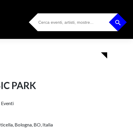
Search
Search Button
for:
IC PARK
 Eventi
icella, Bologna, BO, Italia