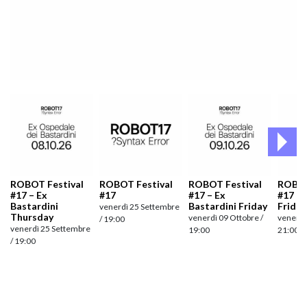
ROBOT Festival
ROBOT Festival
ROBOT Festival
ROBOT
#17 – Ex
#17
#17 – Ex
#17 –
Bastardini
Bastardini Friday
Friday
venerdì 25 Settembre
Thursday
venerdì 09 Ottobre /
venerdì
/ 19:00
venerdì 25 Settembre
19:00
21:00
/ 19:00