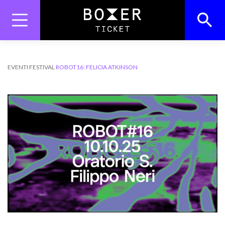
Skip
to
content
Search
Search Button
for:
EVENTI
FESTIVAL
ROBOT16: FELICIA ATKINSON