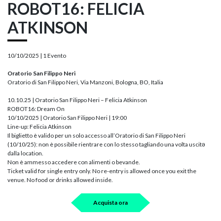
ROBOT16: FELICIA
ATKINSON
10/10/2025 |
1 Evento
Oratorio San Filippo Neri
Oratorio di San Filippo Neri, Via Manzoni, Bologna, BO, Italia
10.10.25 | Oratorio San Filippo Neri – Felicia Atkinson
ROBOT16: Dream On
10/10/2025 | Oratorio San Filippo Neri | 19:00
Line-up: Felicia Atkinson
Il biglietto è valido per un solo accesso all’Oratorio di San Filippo Neri
(10/10/25): non è possibile rientrare con lo stesso tagliando una volta uscitə
dalla location.
Non è ammesso accedere con alimenti o bevande.
Ticket valid for single entry only. No re-entry is allowed once you exit the
venue. No food or drinks allowed inside.
Acquista ora