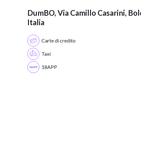
DumBO, Via Camillo Casarini, Bol
Italia
Carte di credito
Taxi
18APP