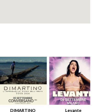
DIMARTINO
Levante
An