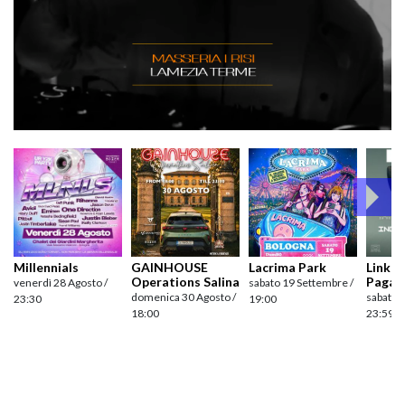
Millennials
GAINHOUSE
Lacrima Park
Link pr
Operations Salina
Pagan
venerdì 28 Agosto /
sabato 19 Settembre /
domenica 30 Agosto /
sabato 
23:30
19:00
18:00
23:59