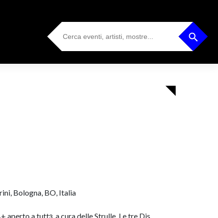
Search
Search Button
for:
ni, Bologna, BO, Italia
erto a tuttɜ, a cura delle Strulle. Le tre Djs