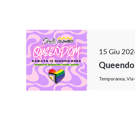
15 Giu 202
Queend
Temporanea, Via C