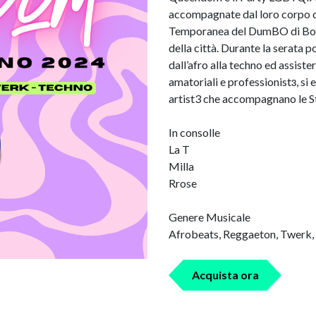
accompagnate dal loro corpo di
Temporanea del DumBO di Bolo
della città. Durante la serata p
dall’afro alla techno ed assiste
amatoriali e professionistɜ, si 
artist3 che accompagnano le Stru
In consolle
La T
Milla
Rrose
Genere Musicale
Afrobeats, Reggaeton, Twerk,
Acquista ora